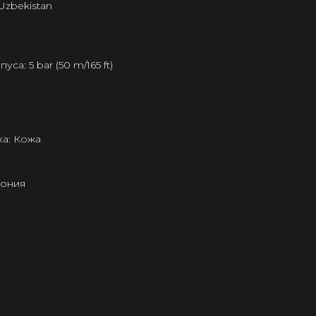
Uzbekistan
а: 5 bar (50 m/165 ft)
а: Кожа
пония