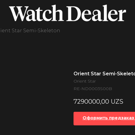
ient Star Semi-Skeleton
Orient Star Semi-Skelet
Orient Star
RE-ND0003S00B
7290000,00
UZS
Оформить предзаказ 