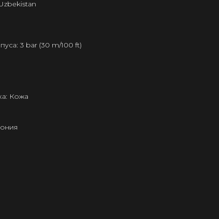
Uzbekistan
а: 3 bar (30 m/100 ft)
а: Кожа
пония