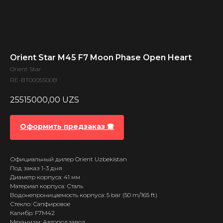
Orient Star M45 F7 Moon Phase Open Heart
Orient Star
RE-BT0005S00B
25515000,00
UZS
Оформить предзаказ 🕿
Официальный дилер Orient Uzbekistan
Под заказ 1-3 дня
Диаметр корпуса: 41 мм
Материал корпуса: Сталь
Водонепроницаемость корпуса: 5 bar (50 m/165 ft)
Стекло: Сапфировое
Калибр: F7M42
Механизм: Автоподзавод