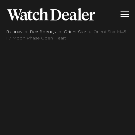
Главная
Все бренды
Orient Star
Orient Star M45
F7 Moon Phase Open Heart