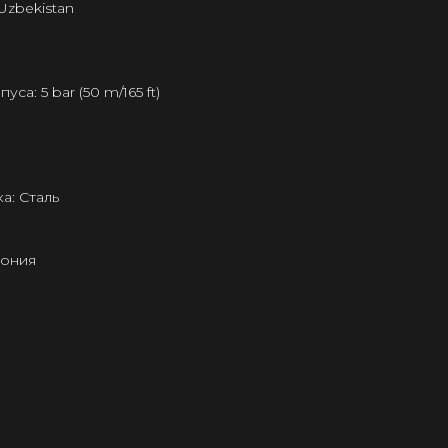
Uzbekistan
а: 5 bar (50 m/165 ft)
а: Сталь
пония