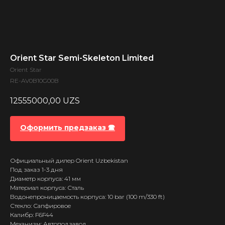
Orient Star Semi-Skeleton Limited
Orient Star
RE-AV0B10G00B
12555000,00
UZS
Оформить предзаказ 🕿
Официальный дилер Orient Uzbekistan
Под заказ 1-3 дня
Диаметр корпуса: 41 мм
Материал корпуса: Сталь
Водонепроницаемость корпуса: 10 bar (100 m/330 ft)
Стекло: Сапфировое
Калибр: F6F44
Механизм: Автоподзавод