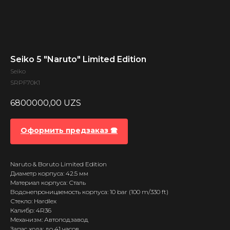
Seiko 5 "Naruto" Limited Edition
Seiko
SRPF70K1
6800000,00
UZS
Оформить предзаказ 🕿
Naruto & Boruto Limited Edition
Диаметр корпуса: 42.5 мм
Материал корпуса: Сталь
Водонепроницаемость корпуса: 10 bar (100 m/330 ft)
Стекло: Hardlex
Калибр: 4R36
Механизм: Автоподзавод
Запас хода: до 41 часов