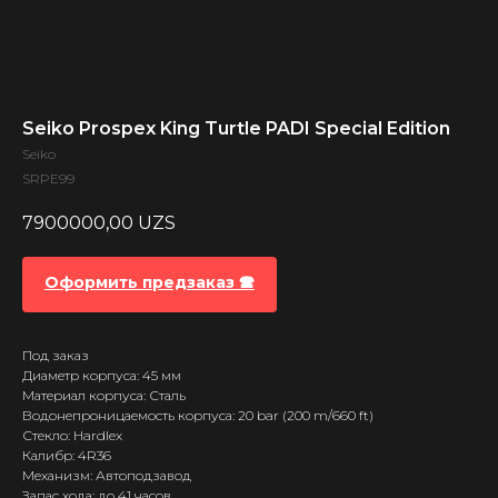
Seiko Prospex King Turtle PADI Special Edition
Seiko
SRPE99
7900000,00
UZS
Оформить предзаказ 🕿
Под заказ
Диаметр корпуса: 45 мм
Материал корпуса: Сталь
Водонепроницаемость корпуса: 20 bar (200 m/660 ft)
Стекло: Hardlex
Калибр: 4R36
Механизм: Автоподзавод
Запас хода: до 41 часов