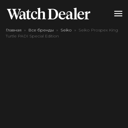
Главная
Все бренды
Seiko
Seiko Prospex King
Turtle PADI Special Edition