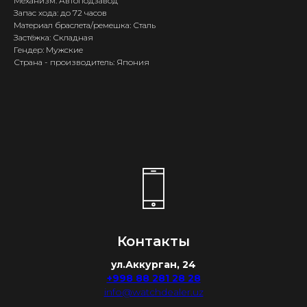
Механизм: Автоподзавод
Запас хода: до 72 часов
Материал браслета/ремешка: Сталь
Застёжка: Складная
Гендер: Мужские
Страна - производитель: Япония
Контакты
ул.Аккурган, 24
+998 88 281 28 28
info@watchdealer.uz