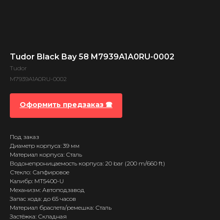
Tudor Black Bay 58 M7939A1A0RU-0002
Tudor
M7939A1A0RU-0002
Оформить предзаказ 🕿
Под заказ
Диаметр корпуса: 39 мм
Материал корпуса: Сталь
Водонепроницаемость корпуса: 20 bar (200 m/660 ft)
Стекло: Сапфировое
Калибр: MT5400-U
Механизм: Автоподзавод
Запас хода: до 65 часов
Материал браслета/ремешка: Сталь
Застёжка: Складная