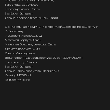
Водозащита: 20 bar (200 m/660 ft)
Запас хода: до 70 часов
Браслет/ремешок: Сталь
Застёжка: Складная
Страна-производитель: Швейцария
Оригинальная продукция с гарантией. Доставка по Ташкенту и
Узбекистану.
Механизм: Автоподзавод
Материал корпуса: Сталь
Материал браслета/ремешка: Сталь
Диаметр корпуса: 43 мм
Стекло: Сапфировое
Водонепроницаемость корпуса: 20 bar (200 m/660 ft)
Запас хода: до 70 часов
Застёжка: Складная
Страна - производитель: Швейцария
Калибр: MT5601-U
Гендер: Мужские