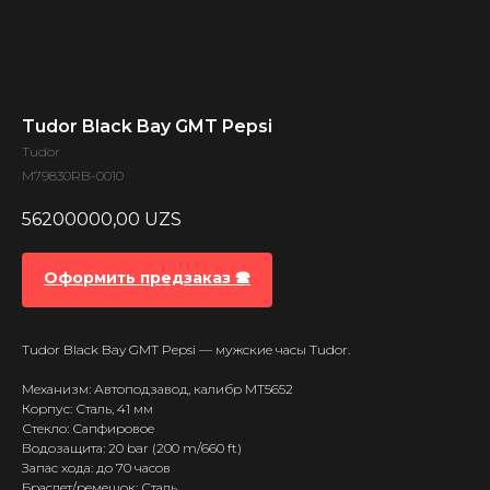
Tudor Black Bay GMT Pepsi
Tudor
M79830RB-0010
56200000,00
UZS
Оформить предзаказ 🕿
Tudor Black Bay GMT Pepsi — мужские часы Tudor.
Механизм: Автоподзавод, калибр MT5652
Корпус: Сталь, 41 мм
Стекло: Сапфировое
Водозащита: 20 bar (200 m/660 ft)
Запас хода: до 70 часов
Браслет/ремешок: Сталь