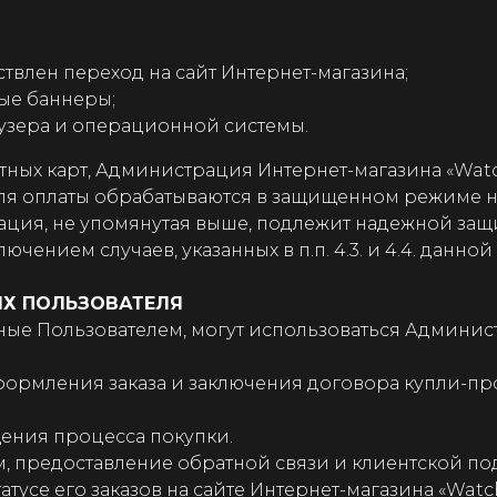
ствлен переход на сайт Интернет-магазина;
ые баннеры;
аузера и операционной системы.
итных карт, Администрация Интернет-магазина «Wat
для оплаты обрабатываются в защищенном режиме н
ация, не упомянутая выше, подлежит надежной защи
ючением случаев, указанных в п.п. 4.3. и 4.4. данно
Х ПОЛЬЗОВАТЕЛЯ
нные Пользователем, могут использоваться Админи
 оформления заказа и заключения договора купли-
ощения процесса покупки.
ем, предоставление обратной связи и клиентской п
атусе его заказов на сайте Интернет-магазина «Watch