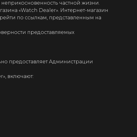
а неприкосновенность частной жизни.
азина «Watch Dealer». Интернет-магазин
перейти по ссылкам, представленным на
товерности предоставляемых
льно предоставляет Администрации
r», включают: