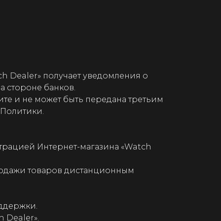
ch Dealer» получает уведомления о
а стороне банков.
те и не может быть передана третьим
й Политики.
страцией Интернет-магазина «Watch
продажи товаров дистанционным
оддержки.
 Dealer».