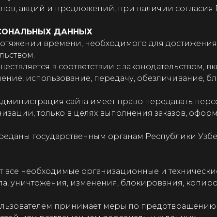
алов, акций и предложений, при наличии согласия 
РСОНАЛЬНЫХ ДАННЫХ
протяжении времени, необходимого для достижения 
льством.
ествляется в соответствии с законодательством, вк
ечение, использование, передачу, обезличивание, 
то Администрация сайта имеет право передавать пе
изации, только в целях выполнения заказов, офор
ереданы государственным органам Республики Узбе
ет все необходимые организационные и техническ
а, уничтожения, изменения, блокирования, копиров
 Пользователем принимает меры по предотвращению