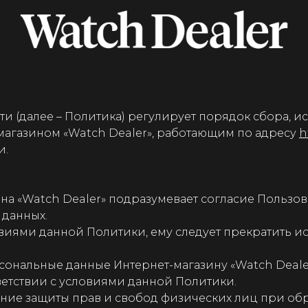
 (далее – Политика) регулирует порядок сбора, и
магазином «Watch Dealer», работающим по адресу
h
и.
зина «Watch Dealer» подразумевает согласие Пользо
 данных.
словиями данной Политики, ему следует прекратить 
ерсональные данные Интернет-магазину «Watch Deale
ветствии с условиями данной Политики.
чение защиты прав и свобод физических лиц при об