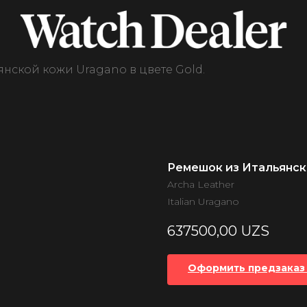
нской кожи Uragano в цвете Gold.
Ремешок из Итальянско
Archa Leather
Italian Uragano
637500,00
UZS
Оформить предзаказ 