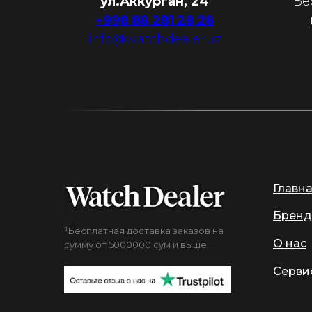
ул.Аккурган, 24
Бе
+998 88 281 28 28
info@watchdealer.uz
Главн
Бренд
¹Бесплатная доставка заказов на
О нас
сумму от 5000000 сум и выше.
Серви